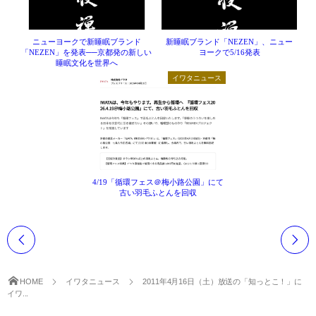
法人のお客様へ
羽ぶとん誕生ストーリー
IWATA 東京店
ショップ運営の方へ
イワタ羽毛研究所
ニューヨークで新睡眠ブランド
新睡眠ブランド「NEZEN」、ニュー
IWATAリーガロイヤルホテル大阪店
「NEZEN」を発表──京都発の新しい
ヨークで5/16発表
ホテル・宿泊業の方へ
寝ごこち科学研究所
睡眠文化を世界へ
お問合せ
IWATA 日本橋店
イワタニュース
建築家・インテリアコーディネーターの方へ
会社情報
IWATA商品お取り扱い店
人材採用情報
English shop Guide
English Website
4/19「循環フェス＠梅小路公園」にて
古い羽毛ふとんを回収
HOME
イワタニュース
2011年4月16日（土）放送の「知っとこ！」に
イワ...