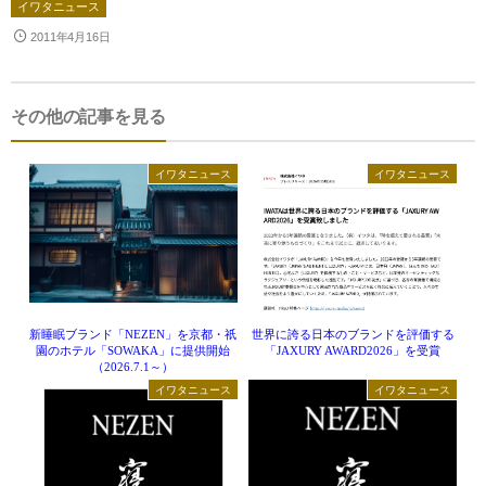
®
UMO
アップグレード・サービス
世界に誇る清潔度
イワタニュース
2011年4月16日
寝具のお仕立て直し
有害物質の検査
ハナカイジチ
お手入れ・お取り扱いについて
四季を快眠するアドバイス
2026年07月28日
その他の記事を見る
生地の違い
ご愛用者さまの声
イワタニュース
イワタニュース
イワタニュース
メディア情報
イベント
ふるさと納税
Facebook
新睡眠ブランド「NEZEN」を京都・祇
世界に誇る日本のブランドを評価する
園のホテル「SOWAKA」に提供開始
「JAXURY AWARD2026」を受賞
（2026.7.1～）
イワタについて
イワタニュース
イワタニュース
わたしたちの想い
ショップ情報
SDGｓ（サステナビリティ）へのアプローチ
IWATA 京都本店