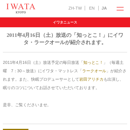
ZH-TW
EN
JA
イワタニュース
イワタの商品
オンラインショップ
2011年4月16日（土）放送の「知っとこ！」にイワ
タ・ラークオールが紹介されます。
2011年4月16日（土）放送予定の毎日放送「
知っとこ！
」（毎週土
曜 7：30～放送）にイワタ・マットレス「
ラークオール
」が紹介さ
ラークオール
キャメル敷きパッド
羽ぶとん
れます。また、快眠プロデューサーとして
岩田アリチカ
も出演し、
眠りのコツについてお話させていただいております。
イワタ製品の特徴
自然素材の国産オーダー寝具
お手入れ方法
是非、ご覧くださいませ。
選び抜いた自然素材
メンテナンス・サービス
インフォメーション
「安心安全」の品質
羽毛ふとんお仕立て直し