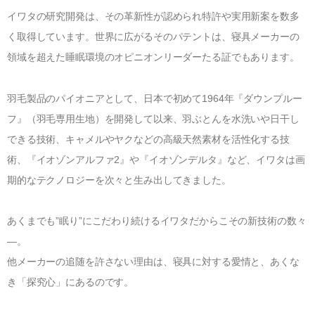
イワタの研究開発は、その革新性が認められ特許や実用新案を数多
く取得しています。世界に広がるそのパテントは、寝具メーカーの
領域を超えた睡眠環境のオピニオンリーダーたる証でもあります。
羽毛製品のパイオニアとして、日本で初めて1964年『ダウンプルー
フ』（羽毛専用生地）を開発して以来、羽ぶとんを水洗いや日干し
できる技術、キャメルやヤクなどの高級天然素材を活性化する技
術、『イオゾンアルファ2』や『イオゾンデルタ』など、イワタは画
期的なテクノロジーを次々と生み出してきました。
あくまでも”眠り”にこだわり続けるイワタだからこその新技術の数々
―。
他メーカーの追随を許さない理由は、寝具に対する愛情と、あくな
き「探究心」にあるのです。