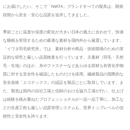
にお届けしたい。そこで「
IWATA
」ブランドすべての寝具は、開発
段階から安全・安心な品質を追求してきました。
季節ごとに温度や湿度の変化が大きい日本の風土に合わせて、快適
な睡眠を実現するための最適な素材を国内外から厳選しています。
「イワタ羽毛研究所」では、素材分析や商品・技術開発のための実
証的な研究と厳しい品質検査を行っています。主素材（羽毛・天然
毛・生地）のほか、糸やファスナーなどあらゆる部材も有害化学物
質に対する安全性を確認したものだけを採用。繊維製品の国際的な
安全規格「エコテックス」の認証を製品ごとに取得しています。ま
た、製造は国内の自社工場と信頼のおける協力工場が行い、仕上げ
は経験を積み重ねたプロフェッショナルが一品一品丁寧に。加工な
どの生産工程も厳しい品質管理システムも、世界トップレベルの信
頼性と安全性を誇ります。