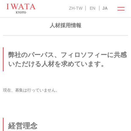
ZH-TW
EN
JA
人材採用情報
イワタの商品
オンラインショップ
弊社のパーパス、フィロソフィーに共感
いただける人材を求めています。
ラークオール
キャメル敷きパッド
羽ぶとん
イワタ製品の特徴
現在、募集は行っていません。
自然素材の国産オーダー寝具
お手入れ方法
選び抜いた自然素材
メンテナンス・サービス
インフォメーション
「安心安全」の品質
経営理念
羽毛ふとんお仕立て直し