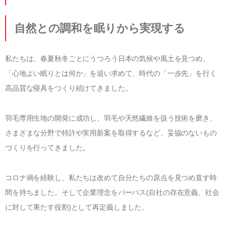
®
UMO
アップグレード・サービス
世界に誇る清潔度
寝具のお仕立て直し
有害物質の検査
自然との調和を眠りから実現する
ハナカイジチ
お手入れ・お取り扱いについて
四季を快眠するアドバイス
2026年07月28日
私たちは、春夏秋冬ごとにうつろう日本の気候や風土を見つめ、
生地の違い
「心地よい眠りとは何か」を追い求めて、時代の「一歩先」を行く
ご愛用者さまの声
イワタニュース
高品質な寝具をつくり続けてきました。
メディア情報
羽毛専用生地の開発に成功し、羽毛や天然繊維を扱う技術を磨き、
イベント
さまざまな分野で特許や実用新案を取得するなど、妥協のないもの
ふるさと納税
づくりを行ってきました。
Facebook
コロナ禍を経験し、私たちは改めて自分たちの原点を見つめ直す時
イワタについて
間を持ちました。そして企業理念をパーパス
(
自社の存在意義、社会
わたしたちの想い
ショップ情報
に対して果たす役割
)
として再定義しました。
SDGｓ（サステナビリティ）へのアプローチ
IWATA 京都本店