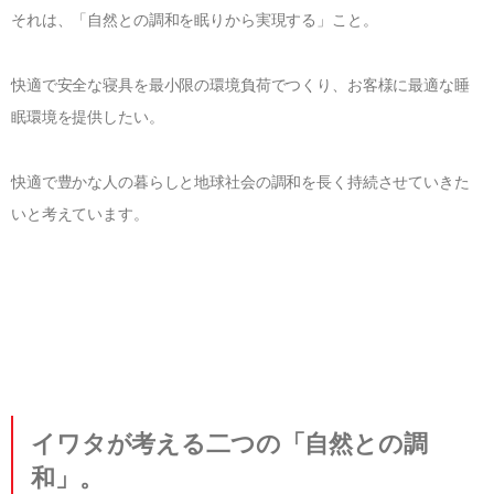
法人のお客様へ
羽ぶとん誕生ストーリー
それは、「自然との調和を眠りから実現する」こと。
IWATA 東京店
ショップ運営の方へ
イワタ羽毛研究所
IWATAリーガロイヤルホテル大阪店
快適で安全な寝具を最小限の環境負荷でつくり、お客様に最適な睡
ホテル・宿泊業の方へ
寝ごこち科学研究所
お問合せ
IWATA 日本橋店
眠環境を提供したい。
建築家・インテリアコーディネーターの方へ
会社情報
IWATA商品お取り扱い店
人材採用情報
快適で豊かな人の暮らしと地球社会の調和を長く持続させていきた
English shop Guide
いと考えています。
English Website
イワタが考える二つの「自然との調
和」。