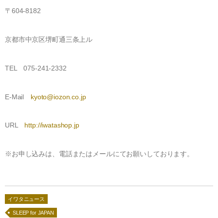
法人のお客様へ
羽ぶとん誕生ストーリー
〒604-8182
IWATA 東京店
ショップ運営の方へ
イワタ羽毛研究所
IWATAリーガロイヤルホテル大阪店
京都市中京区堺町通三条上ル
ホテル・宿泊業の方へ
寝ごこち科学研究所
お問合せ
IWATA 日本橋店
建築家・インテリアコーディネーターの方へ
会社情報
TEL 075-241-2332
IWATA商品お取り扱い店
人材採用情報
English shop Guide
E-Mail
kyoto@iozon.co.jp
English Website
URL
http://iwatashop.jp
※お申し込みは、電話またはメールにてお願いしております。
イワタニュース
SLEEP for JAPAN