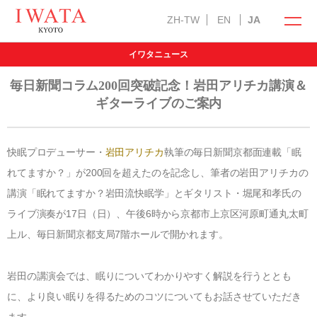
ZH-TW
EN
JA
イワタニュース
イワタの商品
オンラインショップ
毎日新聞コラム200回突破記念！岩田アリチカ講演＆
ギターライブのご案内
快眠プロデューサー・
岩田アリチカ
執筆の毎日新聞京都面連載「眠
れてますか？」が200回を超えたのを記念し、筆者の岩田アリチカの
ラークオール
キャメル敷きパッド
羽ぶとん
講演「眠れてますか？岩田流快眠学」とギタリスト・堀尾和孝氏の
ライブ演奏が17日（日）、午後6時から京都市上京区河原町通丸太町
イワタ製品の特徴
上ル、毎日新聞京都支局7階ホールで開かれます。
自然素材の国産オーダー寝具
お手入れ方法
選び抜いた自然素材
岩田の講演会では、眠りについてわかりやすく解説を行うととも
メンテナンス・サービス
インフォメーション
「安心安全」の品質
に、より良い眠りを得るためのコツについてもお話させていただき
羽毛ふとんお仕立て直し
ます。