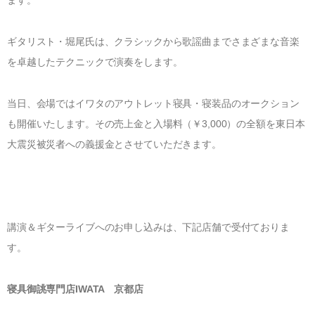
®
UMO
アップグレード・サービス
世界に誇る清潔度
寝具のお仕立て直し
有害物質の検査
ハナカイジチ
ギタリスト・堀尾氏は、クラシックから歌謡曲までさまざまな音楽
お手入れ・お取り扱いについて
四季を快眠するアドバイス
2026年07月28日
を卓越したテクニックで演奏をします。
生地の違い
当日、会場ではイワタのアウトレット寝具・寝装品のオークション
ご愛用者さまの声
イワタニュース
も開催いたします。その売上金と入場料（￥3,000）の全額を東日本
メディア情報
大震災被災者への義援金とさせていただきます。
イベント
ふるさと納税
Facebook
講演＆ギターライブへのお申し込みは、下記店舗で受付ておりま
す。
イワタについて
わたしたちの想い
ショップ情報
寝具御誂専門店IWATA 京都店
SDGｓ（サステナビリティ）へのアプローチ
IWATA 京都本店