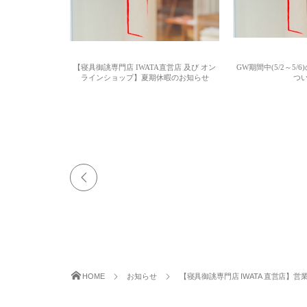
【寝具御誂専門店 IWATA直営店 及び オン
GW期間中(5/2～5
ラインショップ】夏期休暇のお知らせ
つ
HOME
お知らせ
【寝具御誂専門店 IWATA 直営店】営業