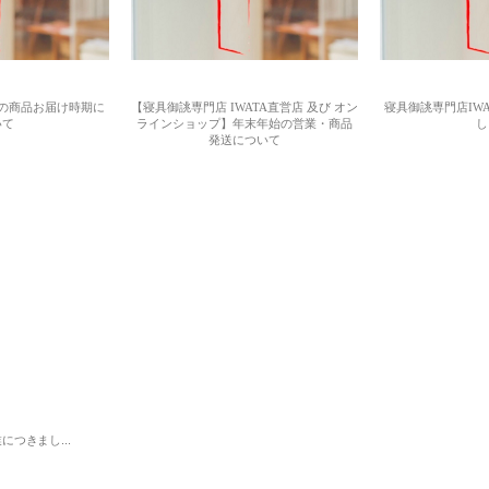
/6)の商品お届け時期に
【寝具御誂専門店 IWATA直営店 及び オン
寝具御誂専門店IWA
いて
ラインショップ】年末年始の営業・商品
し
発送について
につきまし...