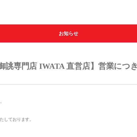
お知らせ
イワタについて
オンラインショップ
わたしたちの想い
御誂専門店 IWATA 直営店】営業につ
SDGｓ（サステナビリ
アプローチ
羽ぶとん誕生ストーリ
イワタ羽毛研究所
す。
寝床内気候を整えるグースダウン使用
ッド
羽ぶとん
ショップ情報
いたしております。
IWATA 京都本店
IWATA 東京店