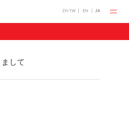
ZH-TW
EN
JA
寝ごこち科学研究所
きまして
ティ）への
会社情報
人材採用情報
ー
English Website
法人のお客様へ
ショップ運営の方へ
ホテル・宿泊業の方へ