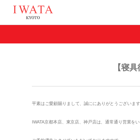
イワタの商品
【寝具
平素はご愛顧賜りまして、誠ににありがとうございま
スプリングを超えた匠のマットレス
自然な寝姿勢を保つ
ラークオール
キャメル敷きパ
IWATA京都本店、東京店、神戸店は、通常通り営業を