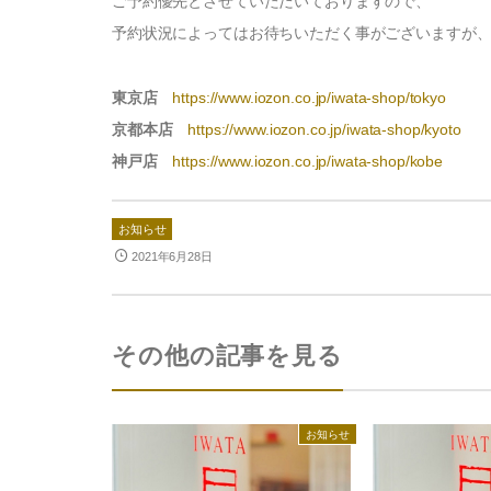
ご予約優先とさせていただいておりますので、
イワタ製品の特徴
予約状況によってはお待ちいただく事がございますが
自然素材の国産オーダー寝具
有害物質の検査
選び抜いた自然素材
四季を快眠するアドバイ
東京店
https://www.iozon.co.jp/iwata-shop/tokyo
「安心安全」の品質
生地の違い
京都本店
https://www.iozon.co.jp/iwata-shop/kyoto
世界に誇る清潔度
ご愛用者さまの声
神戸店
https://www.iozon.co.jp/iwata-shop/kobe
お知らせ
インフォメーション
2021年6月28日
その他の記事を見る
ハナカイジチ
2026年07月28日
お知らせ