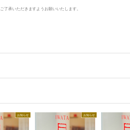
お手入れ方法
IWATAリーガロイヤル
、ご了承いただきますようお願いいたします。
メンテナンス・サービス
店
ス
羽毛ふとんお仕立て直し
IWATA 日本橋店
UMO
®
アップグレード・サービス
IWATA商品お取り扱い
寝具のお仕立て直し
English shop Guide
お手入れ・お取り扱いについて
お問合せ
イワタニュース
メディア情報
イベント
ふるさと納税
Facebook
お知らせ
お知らせ