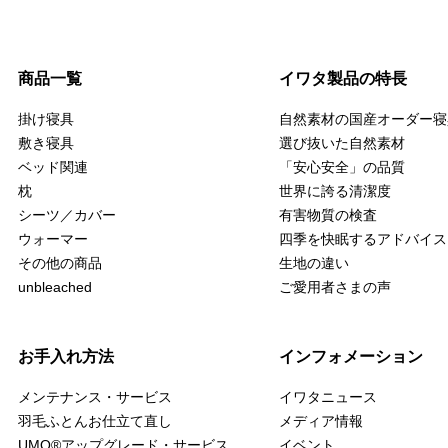
商品一覧
イワタ製品の特長
掛け寝具
自然素材の国産オーダー寝
敷き寝具
選び抜いた自然素材
ベッド関連
「安心安全」の品質
枕
世界に誇る清潔度
シーツ／カバー
有害物質の検査
ウォーマー
四季を快眠するアドバイス
その他の商品
生地の違い
unbleached
ご愛用者さまの声
お手入れ方法
インフォメーション
メンテナンス・サービス
イワタニュース
羽毛ふとんお仕立て直し
メディア情報
UMO
®
アップグレード・サービス
イベント