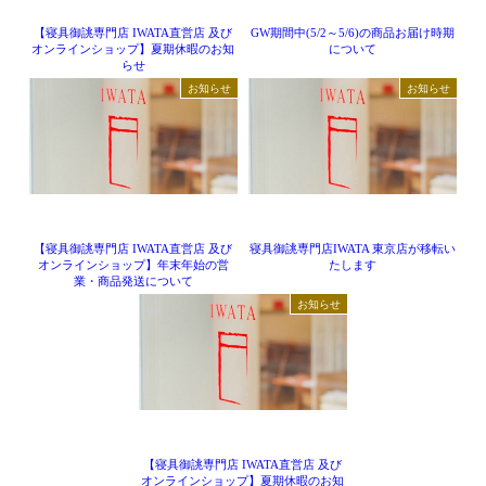
【寝具御誂専門店 IWATA直営店 及び
GW期間中(5/2～5/6)の商品お届け時期
オンラインショップ】夏期休暇のお知
について
らせ
お知らせ
お知らせ
【寝具御誂専門店 IWATA直営店 及び
寝具御誂専門店IWATA 東京店が移転い
オンラインショップ】年末年始の営
たします
業・商品発送について
お知らせ
【寝具御誂専門店 IWATA直営店 及び
オンラインショップ】夏期休暇のお知