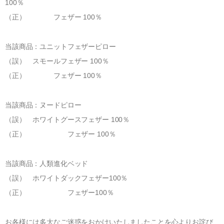
®
100％
UMO
アップグレード・サービス
世界に誇る清潔度
（正） フェザー 100％
寝具のお仕立て直し
有害物質の検査
ハナカイジチ
お手入れ・お取り扱いについて
四季を快眠するアドバイス
2026年07月28日
当該商品：ユニットフェザーピロー
生地の違い
（誤） スモールフェザー 100％
（正） フェザー 100％
ご愛用者さまの声
イワタニュース
メディア情報
当該商品：ヌードピロー
イベント
（誤） ホワイトグースフェザー 100％
（正） フェザー 100％
ふるさと納税
Facebook
当該商品：人類進化ベッド
イワタについて
（誤） ホワイトダックフェザー100％
（正） フェザー100％
わたしたちの想い
ショップ情報
SDGｓ（サステナビリティ）へのアプローチ
IWATA 京都本店
お各様には多大なご迷惑をおかけいたしましたことを心よりお詫び