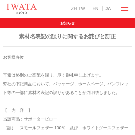
ZH-TW
EN
JA
お知らせ
イワタの商品
オンラインショップ
素材名表記の誤りに関するお詫びと訂正
お客様各位
平素は格別のご高配を賜り、厚く御礼申し上げます。
ラークオール
キャメル敷きパッド
羽ぶとん
弊社の下記商品において、パッケージ、ホームページ、パンフレッ
イワタ製品の特徴
ト等の一部に素材名表記の誤りがあることが判明致しました。
自然素材の国産オーダー寝具
お手入れ方法
【 内 容 】
選び抜いた自然素材
メンテナンス・サービス
当該商品：サポーターピロー
インフォメーション
「安心安全」の品質
（誤） スモールフェザー 100％ 及び ホワイトグースフェザー
羽毛ふとんお仕立て直し