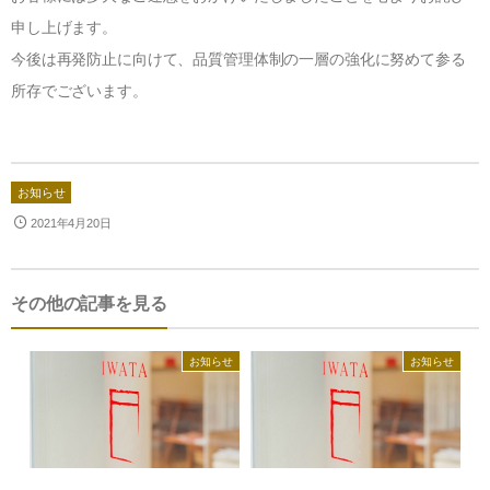
法人のお客様へ
羽ぶとん誕生ストーリー
申し上げます。
IWATA 東京店
ショップ運営の方へ
イワタ羽毛研究所
今後は再発防止に向けて、品質管理体制の一層の強化に努めて参る
IWATAリーガロイヤルホテル大阪店
ホテル・宿泊業の方へ
所存でございます。
寝ごこち科学研究所
お問合せ
IWATA 日本橋店
建築家・インテリアコーディネーターの方へ
会社情報
IWATA商品お取り扱い店
人材採用情報
お知らせ
English shop Guide
English Website
2021年4月20日
その他の記事を見る
お知らせ
お知らせ