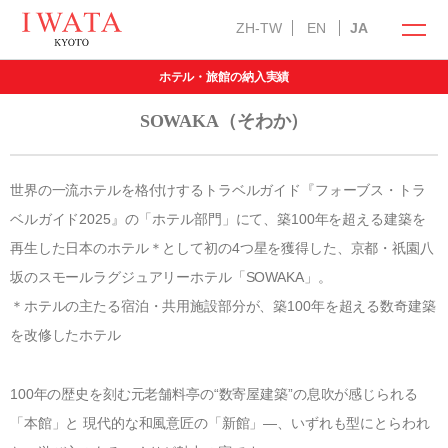
ZH-TW
EN
JA
ホテル・旅館の納入実績
イワタの商品
オンラインショップ
SOWAKA（そわか）
世界の一流ホテルを格付けするトラベルガイド『フォーブス・トラ
ベルガイド
2025
』の「ホテル部門」にて、築
100
年を超える建築を
再生した日本のホテル＊として初の
4
つ星を獲得した、京都・祇園八
ラークオール
キャメル敷きパッド
羽ぶとん
坂のスモールラグジュアリーホテル「
SOWAKA
」。
イワタ製品の特徴
＊ホテルの主たる宿泊・共用施設部分が、築
100
年を超える数奇建築
を改修したホテル
自然素材の国産オーダー寝具
お手入れ方法
選び抜いた自然素材
100
年の歴史を刻む元老舗料亭の“数寄屋建築”の息吹が感じられる
メンテナンス・サービス
インフォメーション
「安心安全」の品質
「本館」と 現代的な和風意匠の「新館」―、いずれも型にとらわれ
羽毛ふとんお仕立て直し