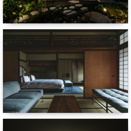
法人のお客様へ
羽ぶとん誕生ストーリー
IWATA 東京店
ショップ運営の方へ
イワタ羽毛研究所
IWATAリーガロイヤルホテル大阪店
ホテル・宿泊業の方へ
寝ごこち科学研究所
お問合せ
IWATA 日本橋店
建築家・インテリアコーディネーターの方へ
会社情報
IWATA商品お取り扱い店
人材採用情報
English shop Guide
English Website