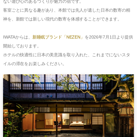
ない遊び心のあるつくりが魅力の宿です。
®
UMO
アップグレード・サービス
世界に誇る清潔度
客室ごとに異なる趣があり、本館では先人が遺した日本の数寄の精
寝具のお仕立て直し
有害物質の検査
ハナカイジチ
神を、新館では新しい現代の数寄を体感することができます。
お手入れ・お取り扱いについて
四季を快眠するアドバイス
2026年07月28日
生地の違い
IWATA
からは、
新睡眠ブランド「NEZEN」
を
2026
年
7
月
1
日より提供
開始しております。
ご愛用者さまの声
イワタニュース
ホテルの快適性に日本の美意識を取り入れた、これまでにないスタ
メディア情報
イルの滞在をお楽しみください。
イベント
ふるさと納税
Facebook
イワタについて
わたしたちの想い
ショップ情報
SDGｓ（サステナビリティ）へのアプローチ
IWATA 京都本店