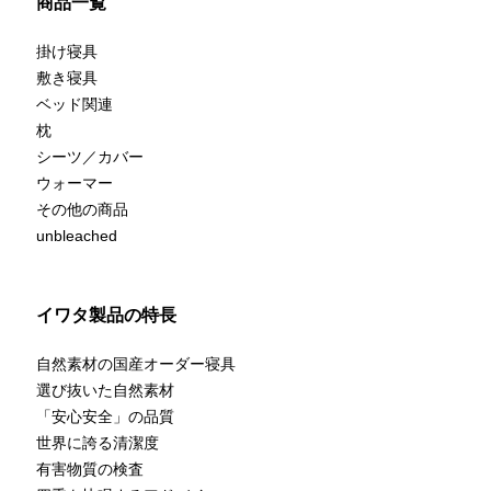
商品一覧
法人のお客様へ
羽ぶとん誕生ストーリー
IWATA 東京店
ショップ運営の方へ
掛け寝具
イワタ羽毛研究所
IWATAリーガロイヤルホテル大阪店
敷き寝具
ホテル・宿泊業の方へ
寝ごこち科学研究所
ベッド関連
お問合せ
IWATA 日本橋店
建築家・インテリアコーディネーターの方へ
枕
会社情報
IWATA商品お取り扱い店
シーツ／カバー
人材採用情報
ウォーマー
English shop Guide
その他の商品
English Website
unbleached
イワタ製品の特長
自然素材の国産オーダー寝具
選び抜いた自然素材
「安心安全」の品質
世界に誇る清潔度
有害物質の検査