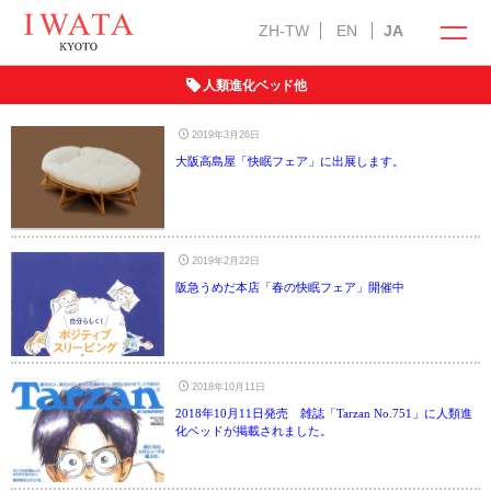
ZH-TW
EN
JA
人類進化ベッド他
イワタの商品
オンラインショップ
2019年3月26日
大阪高島屋「快眠フェア」に出展します。
2019年2月22日
ラークオール
キャメル敷きパッド
羽ぶとん
阪急うめだ本店「春の快眠フェア」開催中
イワタ製品の特徴
自然素材の国産オーダー寝具
2018年10月11日
お手入れ方法
2018年10月11日発売 雑誌「Tarzan No.751」に人類進
選び抜いた自然素材
メンテナンス・サービス
化ベッドが掲載されました。
インフォメーション
「安心安全」の品質
羽毛ふとんお仕立て直し