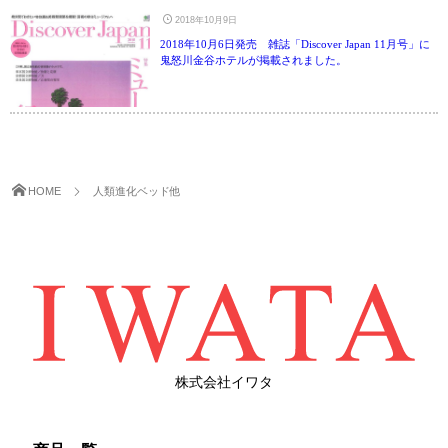
®
UMO
アップグレード・サービス
世界に誇る清潔度
2018年10月9日
寝具のお仕立て直し
有害物質の検査
2018年10月6日発売 雑誌「Discover Japan 11月号」に
ハナカイジチ
鬼怒川金谷ホテルが掲載されました。
お手入れ・お取り扱いについて
四季を快眠するアドバイス
2026年07月28日
生地の違い
ご愛用者さまの声
イワタニュース
HOME
人類進化ベッド他
メディア情報
イベント
ふるさと納税
Facebook
イワタについて
株式会社イワタ
わたしたちの想い
ショップ情報
SDGｓ（サステナビリティ）へのアプローチ
IWATA 京都本店