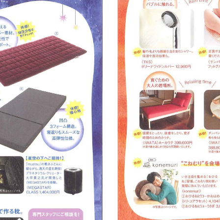
お手入れ方法
IWATAリーガロイヤル
メンテナンス・サービス
店
ス
羽毛ふとんお仕立て直し
IWATA 日本橋店
UMO
®
アップグレード・サービス
IWATA商品お取り扱い
寝具のお仕立て直し
English shop Guide
お手入れ・お取り扱いについて
お問合せ
イワタニュース
メディア情報
イベント
ふるさと納税
Facebook