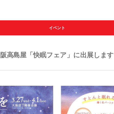
イベント
イワタについて
オンラインショップ
わたしたちの想い
大阪高島屋「快眠フェア」に出展します
SDGｓ（サステナビリ
アプローチ
羽ぶとん誕生ストーリ
イワタ羽毛研究所
寝床内気候を整えるグースダウン使用
ッド
羽ぶとん
ショップ情報
IWATA 京都本店
IWATA 東京店