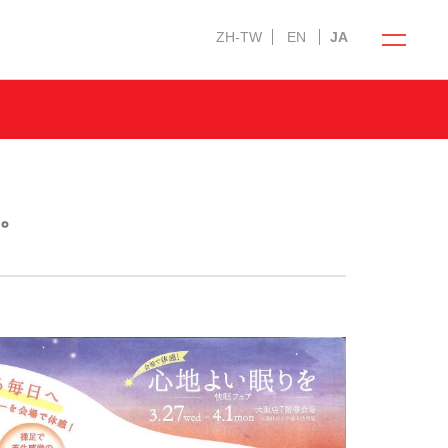
ZH-TW
EN
JA
寝ごこち科学研究所
。
ティ）への
会社情報
人材採用情報
ー
English Website
法人のお客様へ
ショップ運営の方へ
ホテル・宿泊業の方へ