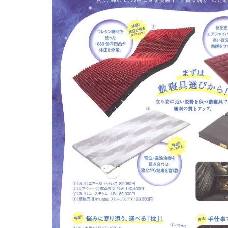
イワタ製品の特徴
自然素材の国産オーダー寝具
有害物質の検査
選び抜いた自然素材
四季を快眠するアドバイ
「安心安全」の品質
生地の違い
世界に誇る清潔度
ご愛用者さまの声
インフォメーション
ハナカイジチ
2026年07月28日