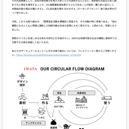
法人のお客様へ
羽ぶとん誕生ストーリー
IWATA 東京店
ショップ運営の方へ
イワタ羽毛研究所
IWATAリーガロイヤルホテル大阪店
ホテル・宿泊業の方へ
寝ごこち科学研究所
お問合せ
IWATA 日本橋店
建築家・インテリアコーディネーターの方へ
会社情報
IWATA商品お取り扱い店
人材採用情報
English shop Guide
English Website