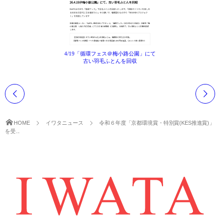
4/19「循環フェス＠梅小路公園」にて
古い羽毛ふとんを回収
HOME
イワタニュース
令和６年度「京都環境賞・特別賞(KES推進賞)」
を受...