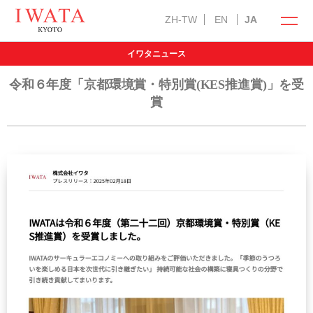
ZH-TW
EN
JA
イワタニュース
イワタの商品
オンラインショップ
令和６年度「京都環境賞・特別賞(KES推進賞)」を受
賞
ラークオール
キャメル敷きパッド
羽ぶとん
イワタ製品の特徴
自然素材の国産オーダー寝具
お手入れ方法
選び抜いた自然素材
メンテナンス・サービス
インフォメーション
「安心安全」の品質
羽毛ふとんお仕立て直し