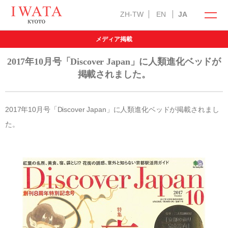
ZH-TW
EN
JA
メディア掲載
イワタの商品
オンラインショップ
2017年10月号「Discover Japan」に人類進化ベッドが
掲載されました。
2017年10月号「Discover Japan」に人類進化ベッドが掲載されまし
た。
ラークオール
キャメル敷きパッド
羽ぶとん
イワタ製品の特徴
自然素材の国産オーダー寝具
お手入れ方法
選び抜いた自然素材
メンテナンス・サービス
インフォメーション
「安心安全」の品質
羽毛ふとんお仕立て直し