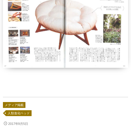
法人のお客様へ
羽ぶとん誕生ストーリー
IWATA 東京店
ショップ運営の方へ
イワタ羽毛研究所
IWATAリーガロイヤルホテル大阪店
ホテル・宿泊業の方へ
寝ごこち科学研究所
お問合せ
IWATA 日本橋店
建築家・インテリアコーディネーターの方へ
会社情報
IWATA商品お取り扱い店
人材採用情報
English shop Guide
English Website
メディア掲載
人類進化ベッド
2017年9月5日