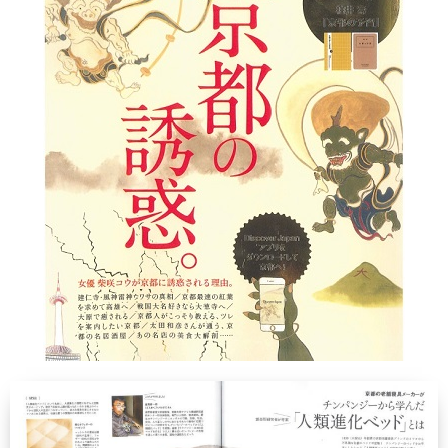
®
UMO
アップグレード・サービス
世界に誇る清潔度
寝具のお仕立て直し
有害物質の検査
ハナカイジチ
お手入れ・お取り扱いについて
四季を快眠するアドバイス
2026年07月28日
生地の違い
ご愛用者さまの声
イワタニュース
メディア情報
イベント
ふるさと納税
Facebook
イワタについて
わたしたちの想い
ショップ情報
SDGｓ（サステナビリティ）へのアプローチ
IWATA 京都本店