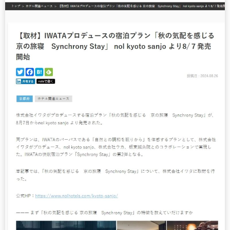
®
UMO
アップグレード・サービス
世界に誇る清潔度
寝具のお仕立て直し
有害物質の検査
ハナカイジチ
お手入れ・お取り扱いについて
四季を快眠するアドバイス
2026年07月28日
生地の違い
ご愛用者さまの声
イワタニュース
メディア情報
イベント
ふるさと納税
Facebook
イワタについて
わたしたちの想い
ショップ情報
SDGｓ（サステナビリティ）へのアプローチ
IWATA 京都本店