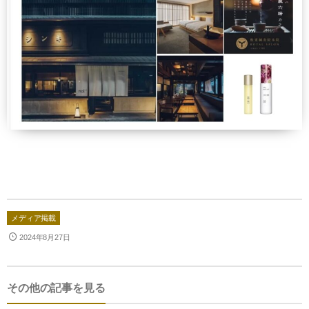
法人のお客様へ
羽ぶとん誕生ストーリー
IWATA 東京店
ショップ運営の方へ
イワタ羽毛研究所
IWATAリーガロイヤルホテル大阪店
ホテル・宿泊業の方へ
寝ごこち科学研究所
お問合せ
IWATA 日本橋店
建築家・インテリアコーディネーターの方へ
会社情報
IWATA商品お取り扱い店
人材採用情報
English shop Guide
English Website
メディア掲載
2024年8月27日
その他の記事を見る