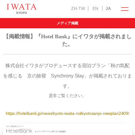
ZH-TW
EN
JA
メディア掲載
イワタの商品
オンラインショップ
【掲載情報】『Hotel Bank』にイワタが掲載されまし
た。
株式会社イワタがプロデュースする宿泊プラン「秋の気配
を感じる 京の旅寝 Synchrony Stay」が掲載されておりま
ラークオール
キャメル敷きパッド
羽ぶとん
す。
イワタ製品の特徴
是非ご覧ください。
自然素材の国産オーダー寝具
お手入れ方法
https://hotelbank.jp/news/kyoto-iwata-nolkyotosanjo-newplan2409/
選び抜いた自然素材
メンテナンス・サービス
インフォメーション
「安心安全」の品質
羽毛ふとんお仕立て直し