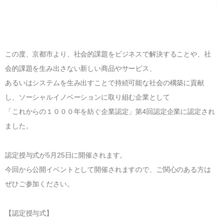
®
UMO
アップグレード・サービス
世界に誇る清潔度
寝具のお仕立て直し
有害物質の検査
ハナカイジチ
お手入れ・お取り扱いについて
四季を快眠するアドバイス
2026年07月28日
この度、京都市より、社会的課題をビジネスで解決することや、社
生地の違い
会的課題を生み出さない新しい商品やサービス、
ご愛用者さまの声
イワタニュース
あるいはシステムを生み出すことで持続可能な社会の構築に貢献
メディア情報
し、ソーシャルイノベーションに取り組む企業として
「これからの１０００年を紡ぐ企業認定」第4回認定企業に認定され
イベント
ました。
ふるさと納税
Facebook
認定授与式が5月25日に開催されます。
今回から公開イベントとして開催されますので、ご関心のある方は
イワタについて
ぜひご参加ください。
わたしたちの想い
ショップ情報
SDGｓ（サステナビリティ）へのアプローチ
【認定授与式】
IWATA 京都本店