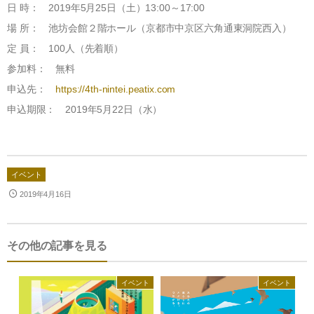
法人のお客様へ
日 時： 2019年5月25日（土）13:00～17:00
羽ぶとん誕生ストーリー
IWATA 東京店
場 所： 池坊会館２階ホール（京都市中京区六角通東洞院西入）
ショップ運営の方へ
イワタ羽毛研究所
IWATAリーガロイヤルホテル大阪店
定 員： 100人（先着順）
ホテル・宿泊業の方へ
寝ごこち科学研究所
お問合せ
参加料： 無料
IWATA 日本橋店
建築家・インテリアコーディネーターの方へ
申込先：
https://4th-nintei.peatix.com
会社情報
IWATA商品お取り扱い店
申込期限： 2019年5月22日（水）
人材採用情報
English shop Guide
English Website
イベント
2019年4月16日
その他の記事を見る
イベント
イベント