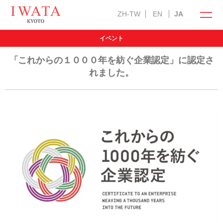
ZH-TW
EN
JA
イベント
イワタの商品
オンラインショップ
「これからの１０００年を紡ぐ企業認定」に認定さ
れました。
ラークオール
キャメル敷きパッド
羽ぶとん
イワタ製品の特徴
自然素材の国産オーダー寝具
お手入れ方法
選び抜いた自然素材
メンテナンス・サービス
インフォメーション
「安心安全」の品質
羽毛ふとんお仕立て直し