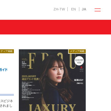
ZH-TW
EN
JA
寝ごこち科学研究所
メディア掲載
メディア掲載
ティ）への
会社情報
人材採用情報
ー
English Website
法人のお客様へ
ースビジネ
ショップ運営の方へ
されまし
ホテル・宿泊業の方へ