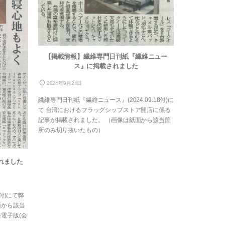
【掲載情報】繊維専門日刊紙『繊維ニュー
ス』に掲載されました
2024年9月24日
繊維専門日刊紙『繊維ニュース』(2024.09.18付)に
て 台湾におけるフラッグシップストア開店に係る
記事が掲載されました。 （画像は紙面から該当箇
所のみ切り抜いたもの）
れました
0付)にて弊
面から該当
電子版(会