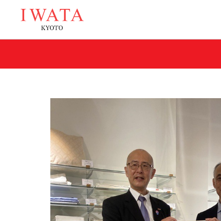
イワタの商品
スプリングを超えた匠のマットレス
自然な寝姿勢を保つ
ラークオール
キャメル敷きパ