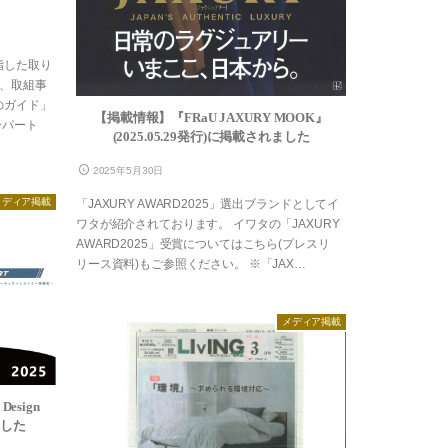
ホテル大阪
建築家・インテリアコーディネー
ターの方へ
指した取り
、取組事
店
のガイド」
【掲載情報】『FRaU JAXURY MOOK』
ーパート
(2025.05.29発行)に掲載されました
2025年5月30日
メディア掲載
「JAXURY AWARD2025」選出ブランドとしてイ
ワタが紹介されております。 イワタの「JAXURY
AWARD2025」受賞についてはこちら(プレスリ
リース資料)もご参照ください。 ※「JAX…
メディア掲載
esign
ました