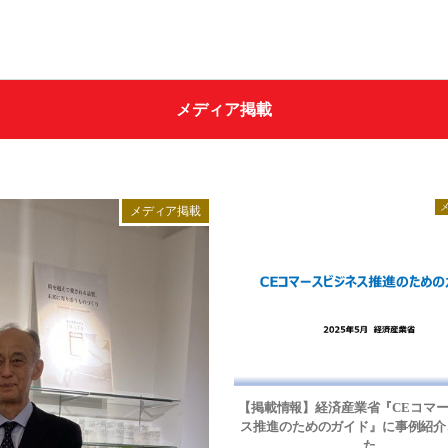
メディア掲載
イワタについて
オンラインショップ
わたしたちの想い
メディア掲載
SDGｓ（サステナビリ
アプローチ
羽ぶとん誕生ストーリ
イワタ羽毛研究所
寝床内気候を整えるグースダウン使用
ッド
羽ぶとん
ショップ情報
【掲載情報】経済産業省『CEコマ
IWATA 京都本店
ス推進のためのガイド』に事例紹介
た
IWATA 東京店