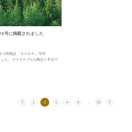
78号に掲載されました
ネス情報誌 『オルタナ』78号
されました。 サステナブルな概念と手法で
1
2
3
4
5
...
23