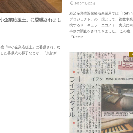
2025年3月25日
経済産業省近畿経済産業局では「Rethink 
プロジェクト」の一環として、複数事業
小企業応援士」に委嘱されまし
携するサーキュラーエコノミー実現に向
事例の調査をされてきました。 この度
「Rethin…
年度「中小企業応援士」に委嘱され、功
れました委嘱式の様子などが、『京都新