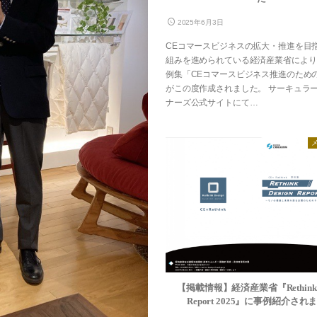
お手入れ方法
IWATAリーガロイヤル
2025年6月3日
メンテナンス・サービス
店
CEコマースビジネスの拡大・推進を目
ス
羽毛ふとんお仕立て直し
IWATA 日本橋店
組みを進められている経済産業省により
UMO
®
アップグレード・サービス
IWATA商品お取り扱い
例集「CEコマースビジネス推進のため
寝具のお仕立て直し
English shop Guide
がこの度作成されました。 サーキュラ
ナーズ公式サイトにて…
お手入れ・お取り扱いについて
お問合せ
イワタニュース
メディア情報
イベント
ふるさと納税
Facebook
【掲載情報】経済産業省『Rethink D
Report 2025』に事例紹介され