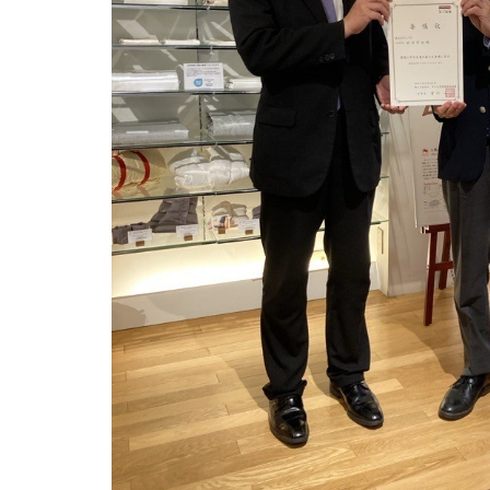
イワタ製品の特徴
自然素材の国産オーダー寝具
有害物質の検査
選び抜いた自然素材
四季を快眠するアドバイ
「安心安全」の品質
生地の違い
世界に誇る清潔度
ご愛用者さまの声
インフォメーション
ハナカイジチ
2026年07月28日